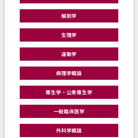
解剖学
生理学
運動学
病理学概論
衛生学・公衆衛生学
一般臨床医学
外科学概論