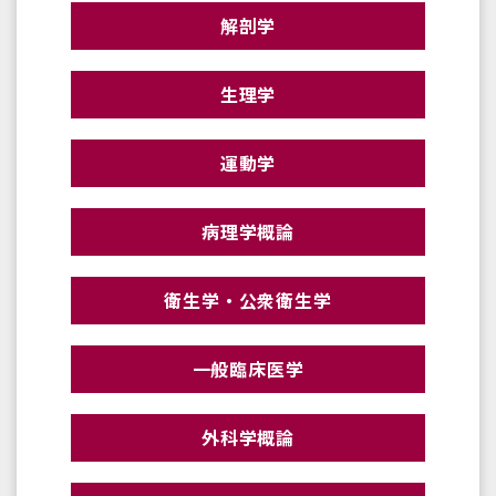
解剖学
生理学
運動学
病理学概論
衛生学・公衆衛生学
一般臨床医学
外科学概論