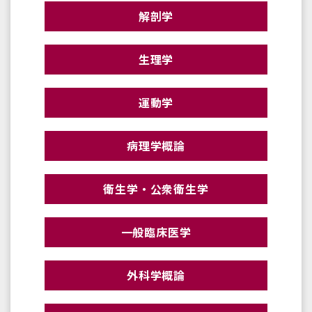
解剖学
生理学
運動学
病理学概論
衛生学・公衆衛生学
一般臨床医学
外科学概論