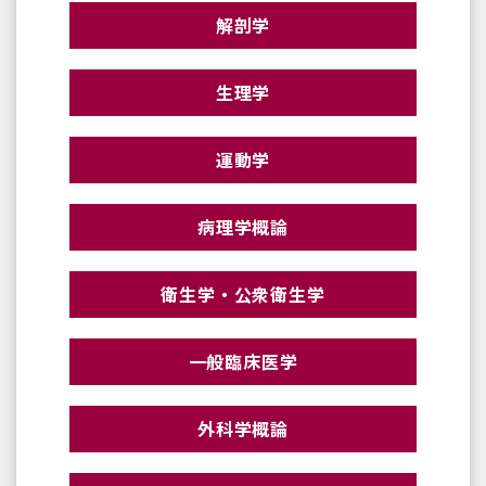
解剖学
生理学
運動学
病理学概論
衛生学・公衆衛生学
一般臨床医学
外科学概論