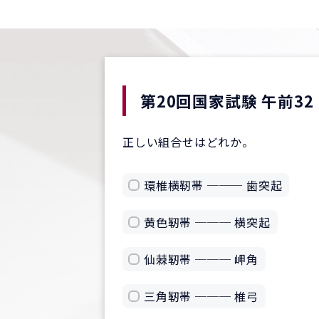
第20回国家試験 午前32
正しい組合せはどれか。
環椎横靭帯 ─── 歯突起
黄色靭帯 ─── 横突起
仙棘靭帯 ─── 岬角
三角靭帯 ─── 椎弓