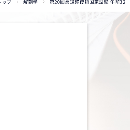
トップ
解剖学
第20回柔道整復師国家試験 午前32