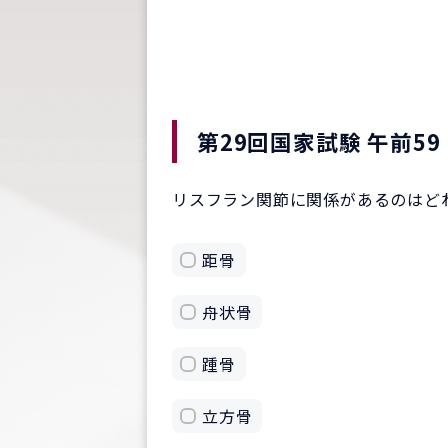
第29回国家試験 午前59
リスフラン関節に関係があるのはど
距骨
舟状骨
踵骨
立方骨