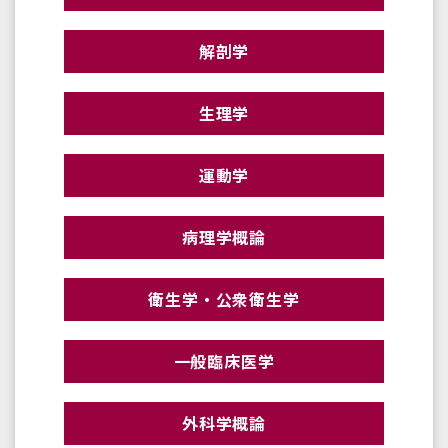
解剖学
生理学
運動学
病理学概論
衛生学・公衆衛生学
一般臨床医学
外科学概論