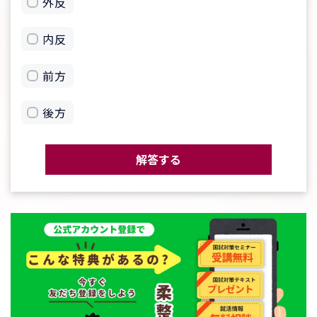
外反
内反
前方
後方
解答する