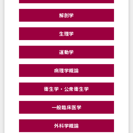
解剖学
生理学
運動学
病理学概論
衛生学・公衆衛生学
一般臨床医学
外科学概論