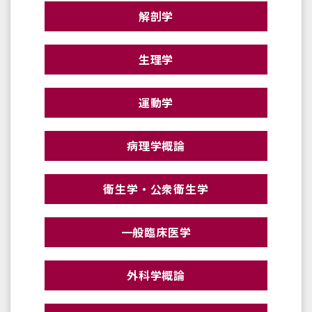
解剖学
生理学
運動学
病理学概論
衛生学・公衆衛生学
一般臨床医学
外科学概論