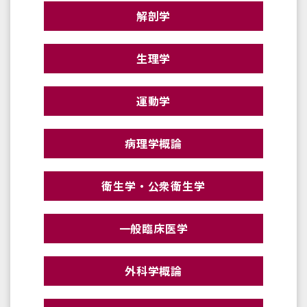
解剖学
生理学
運動学
病理学概論
衛生学・公衆衛生学
一般臨床医学
外科学概論