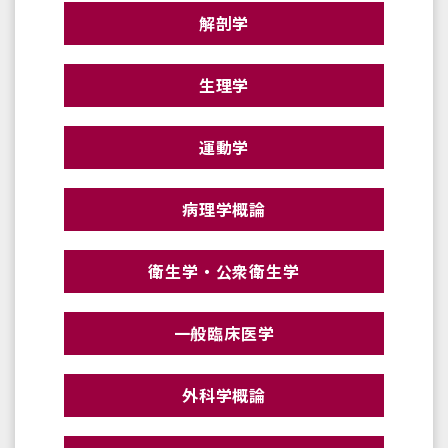
解剖学
生理学
運動学
病理学概論
衛生学・公衆衛生学
一般臨床医学
外科学概論