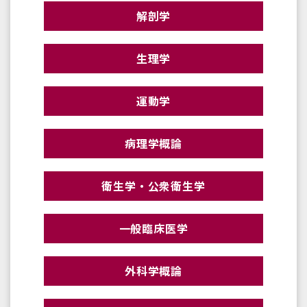
解剖学
生理学
運動学
病理学概論
衛生学・公衆衛生学
一般臨床医学
外科学概論