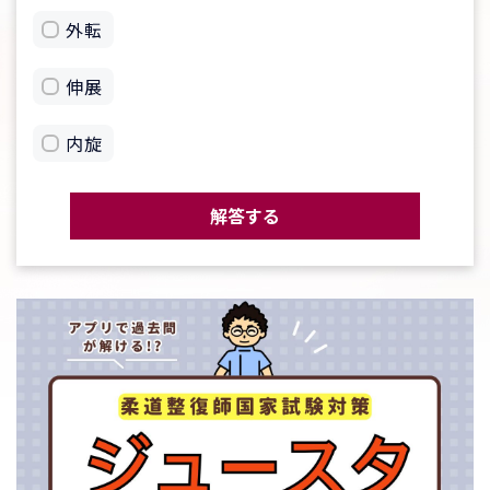
外転
伸展
内旋
解答する