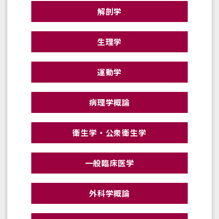
解剖学
生理学
運動学
病理学概論
衛生学・公衆衛生学
一般臨床医学
外科学概論