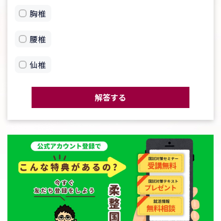
胸椎
腰椎
仙椎
解答する