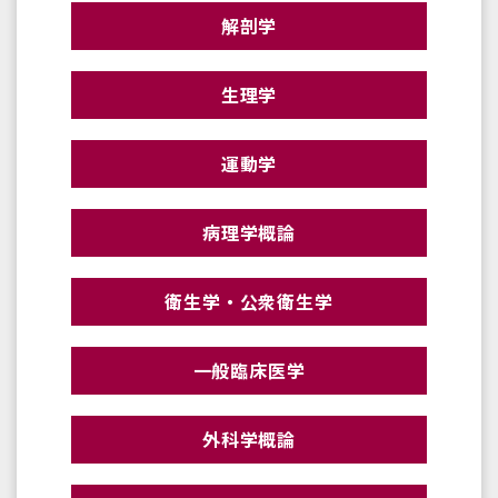
解剖学
生理学
運動学
病理学概論
衛生学・公衆衛生学
一般臨床医学
外科学概論