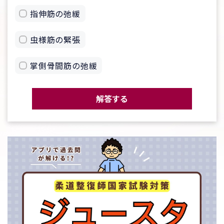
指伸筋の弛緩
虫様筋の緊張
掌側骨間筋の弛緩
解答する