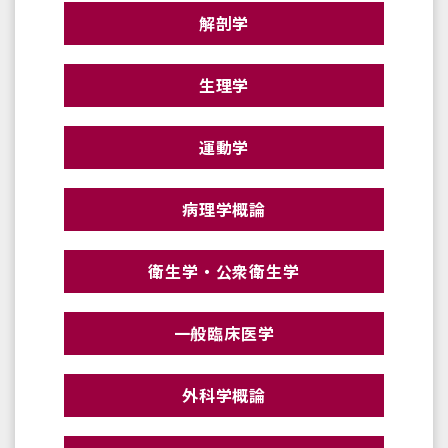
解剖学
生理学
運動学
病理学概論
衛生学・公衆衛生学
一般臨床医学
外科学概論