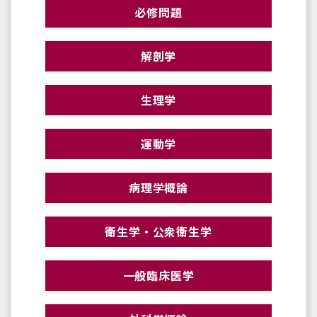
必修問題
解剖学
生理学
運動学
病理学概論
衛生学・公衆衛生学
一般臨床医学