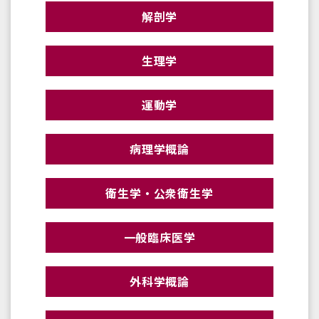
解剖学
生理学
運動学
病理学概論
衛生学・公衆衛生学
一般臨床医学
外科学概論