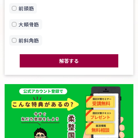
前頭筋
大頬骨筋
前斜角筋
解答する