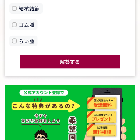
結核結節
ゴム腫
らい腫
解答する