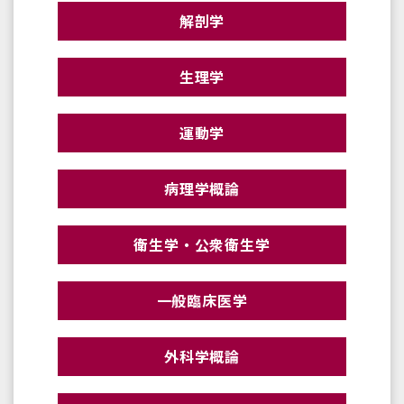
解剖学
生理学
運動学
病理学概論
衛生学・公衆衛生学
一般臨床医学
外科学概論