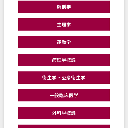
解剖学
生理学
運動学
病理学概論
衛生学・公衆衛生学
一般臨床医学
外科学概論