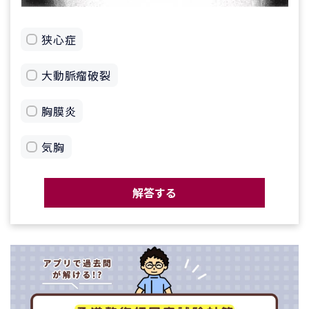
狭心症
大動脈瘤破裂
胸膜炎
気胸
解答する