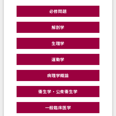
必修問題
解剖学
生理学
運動学
病理学概論
衛生学・公衆衛生学
一般臨床医学