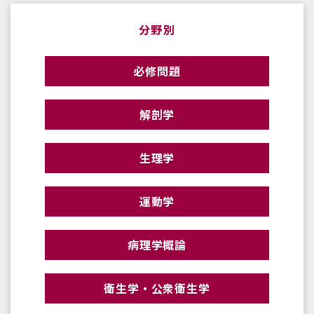
分野別
必修問題
解剖学
生理学
運動学
病理学概論
衛生学・公衆衛生学