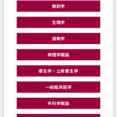
解剖学
生理学
運動学
病理学概論
衛生学・公衆衛生学
一般臨床医学
外科学概論