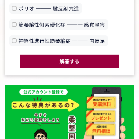
ポリオ ─── 腱反射亢進
筋萎縮性側索硬化症 ─── 感覚障害
神経性進行性筋萎縮症 ─── 内反足
解答する