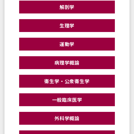
解剖学
生理学
運動学
病理学概論
衛生学・公衆衛生学
一般臨床医学
外科学概論