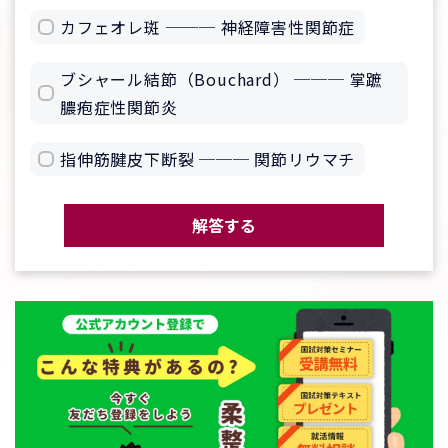
カフェオレ斑 ─── 神経障害性関節症
ブシャール結節（Bouchard） ─── 掌蹠
膿疱症性関節炎
指伸筋腱皮下断裂 ─── 関節リウマチ
解答する