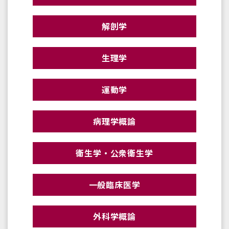
解剖学
生理学
運動学
病理学概論
衛生学・公衆衛生学
一般臨床医学
外科学概論