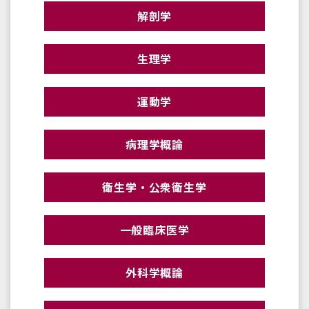
解剖学
生理学
運動学
病理学概論
衛生学・公衆衛生学
一般臨床医学
外科学概論