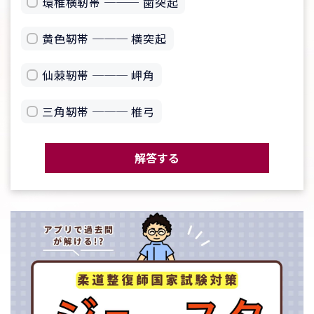
環椎横靭帯 ─── 歯突起
黄色靭帯 ─── 横突起
仙棘靭帯 ─── 岬角
三角靭帯 ─── 椎弓
解答する