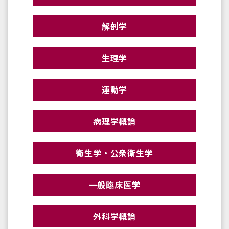
解剖学
生理学
運動学
病理学概論
衛生学・公衆衛生学
一般臨床医学
外科学概論