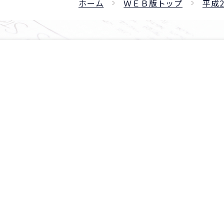
ホーム
ＷＥＢ版トップ
平成