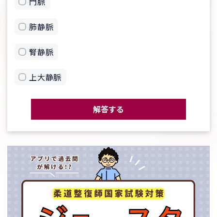
門脈
肺静脈
腎静脈
上大静脈
解答する