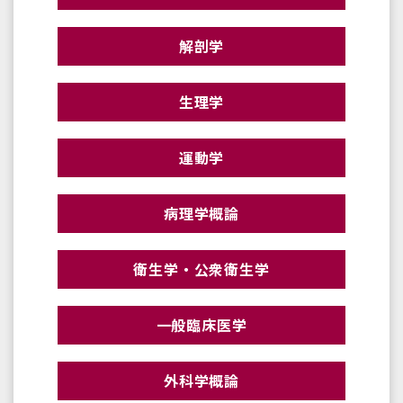
解剖学
生理学
運動学
病理学概論
衛生学・公衆衛生学
一般臨床医学
外科学概論