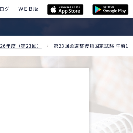
ログ
ＷＥＢ版
26年度（第23回）
第23回柔道整復師国家試験 午前1