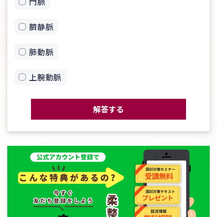
門脈
臍静脈
肺動脈
上腕動脈
解答する