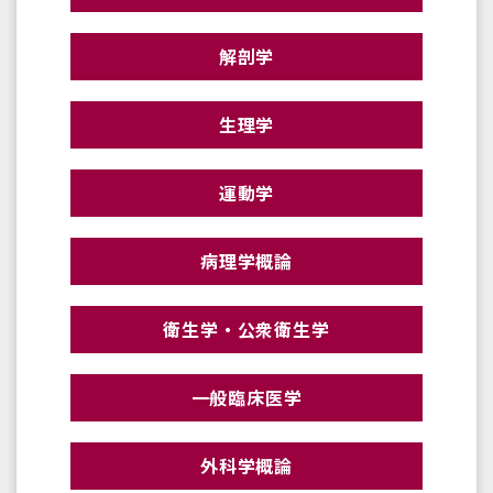
解剖学
生理学
運動学
病理学概論
衛生学・公衆衛生学
一般臨床医学
外科学概論