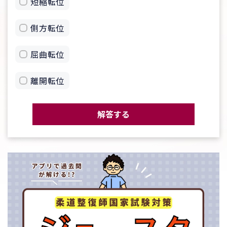
短縮転位
側方転位
屈曲転位
離開転位
解答する