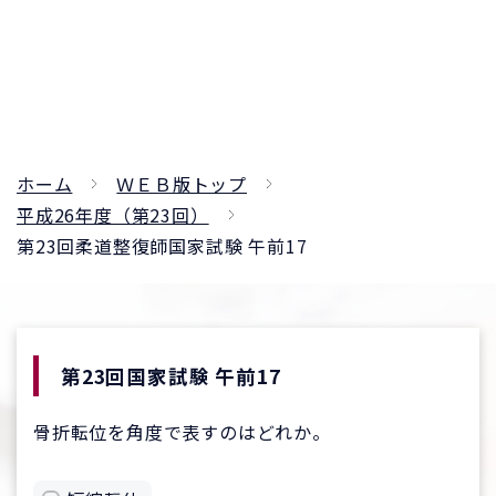
ホーム
ＷＥＢ版トップ
平成26年度（第23回）
第23回柔道整復師国家試験 午前17
第23回国家試験 午前17
骨折転位を角度で表すのはどれか。