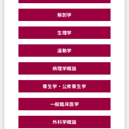
解剖学
生理学
運動学
病理学概論
衛生学・公衆衛生学
一般臨床医学
外科学概論