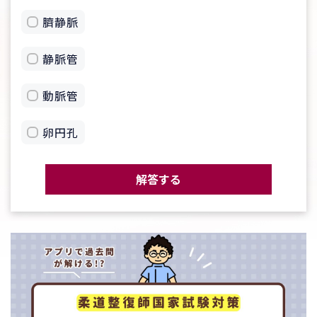
臍静脈
静脈管
動脈管
卵円孔
解答する