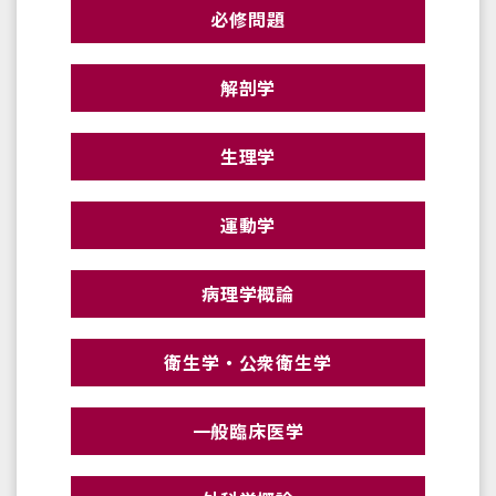
必修問題
解剖学
生理学
運動学
病理学概論
衛生学・公衆衛生学
一般臨床医学