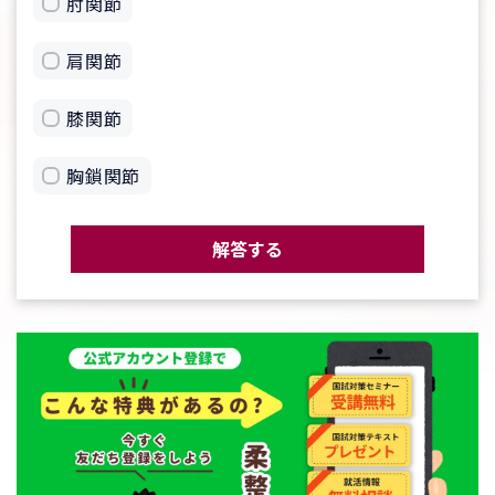
肘関節
肩関節
膝関節
胸鎖関節
解答する