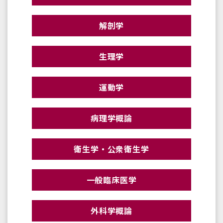
解剖学
生理学
運動学
病理学概論
衛生学・公衆衛生学
一般臨床医学
外科学概論