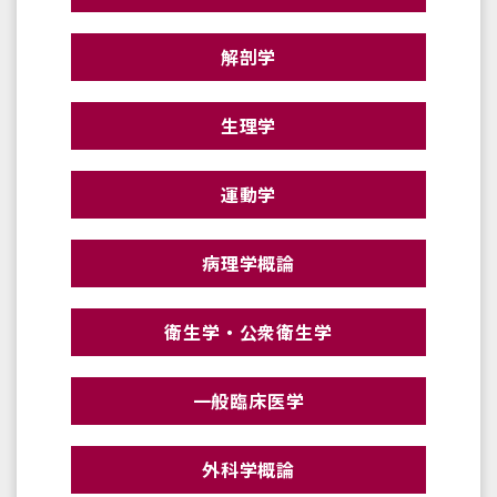
解剖学
生理学
運動学
病理学概論
衛生学・公衆衛生学
一般臨床医学
外科学概論