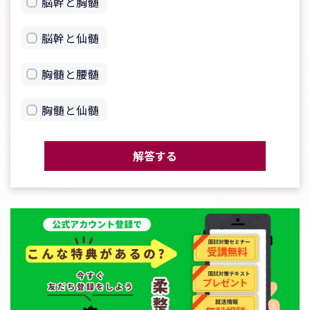
脳幹と胸髄
脳幹と仙髄
胸髄と腰髄
胸髄と仙髄
解答する