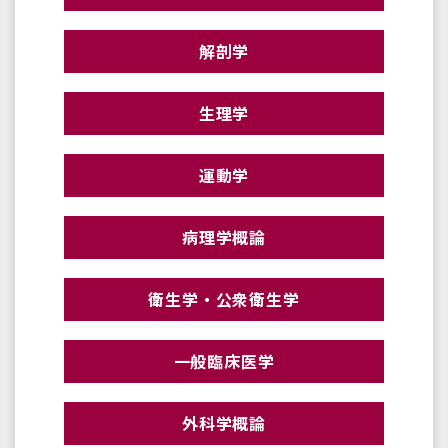
解剖学
生理学
運動学
病理学概論
衛生学・公衆衛生学
一般臨床医学
外科学概論