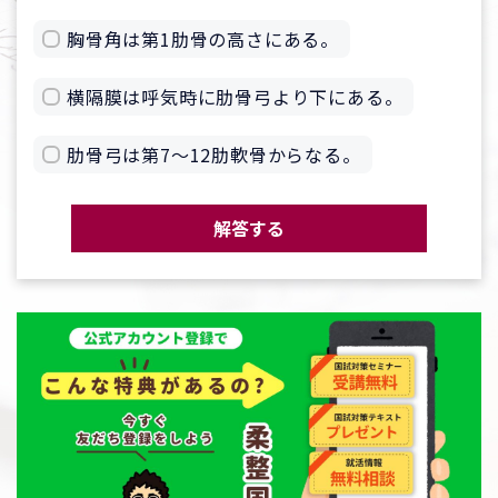
胸骨角は第1肋骨の高さにある。
横隔膜は呼気時に肋骨弓より下にある。
肋骨弓は第7～12肋軟骨からなる。
解答する