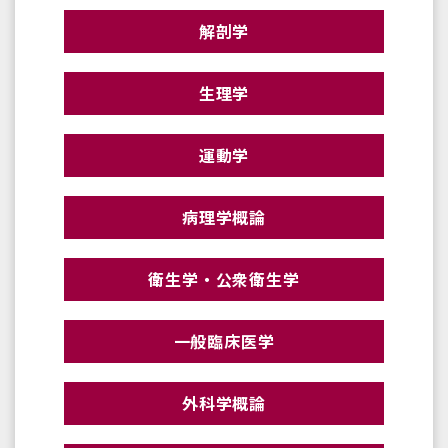
解剖学
生理学
運動学
病理学概論
衛生学・公衆衛生学
一般臨床医学
外科学概論