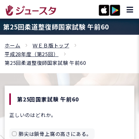
第25回柔道整復師国家試験 午前60
ホーム
ＷＥＢ版トップ
平成28年度（第25回）
第25回柔道整復師国家試験 午前60
第25回国家試験 午前60
正しいのはどれか。
肺尖は鎖骨上窩の高さにある。