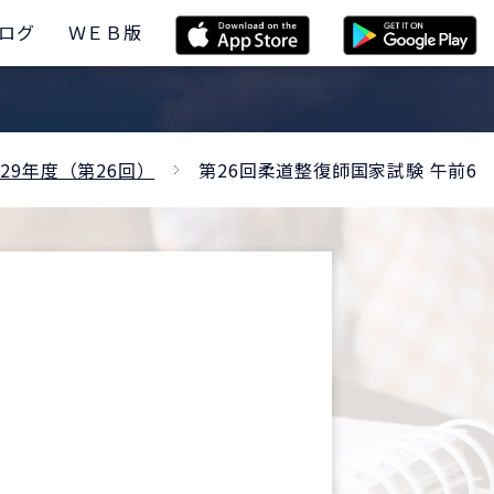
ログ
ＷＥＢ版
29年度（第26回）
第26回柔道整復師国家試験 午前6