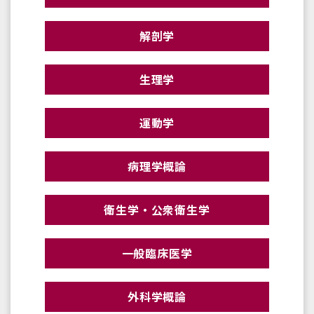
解剖学
生理学
運動学
病理学概論
衛生学・公衆衛生学
一般臨床医学
外科学概論