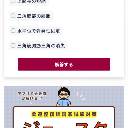
上腕長の短縮
三角筋部の腫脹
水平位で弾発性固定
三角筋胸筋三角の消失
解答する