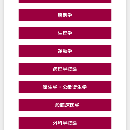
解剖学
生理学
運動学
病理学概論
衛生学・公衆衛生学
一般臨床医学
外科学概論