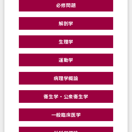
必修問題
解剖学
生理学
運動学
病理学概論
衛生学・公衆衛生学
一般臨床医学