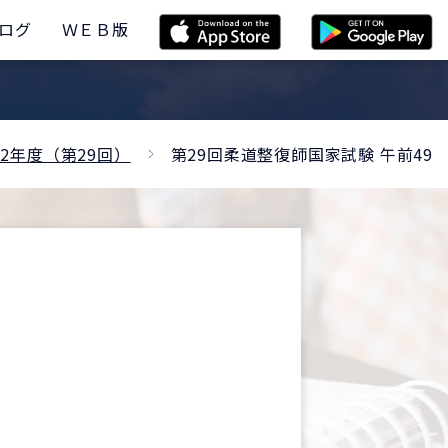
ログ
ＷＥＢ版
2年度（第29回）
第29回柔道整復師国家試験 午前49