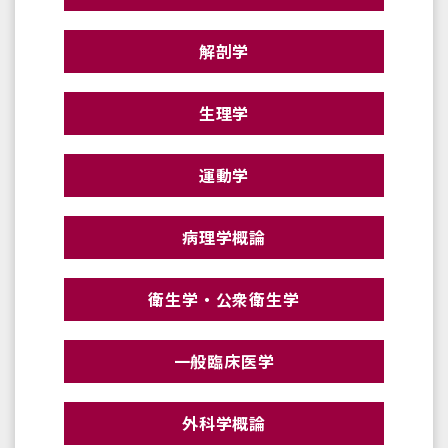
解剖学
生理学
運動学
病理学概論
衛生学・公衆衛生学
一般臨床医学
外科学概論