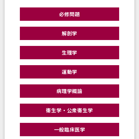
必修問題
解剖学
生理学
運動学
病理学概論
衛生学・公衆衛生学
一般臨床医学