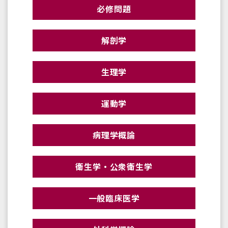
必修問題
解剖学
生理学
運動学
病理学概論
衛生学・公衆衛生学
一般臨床医学