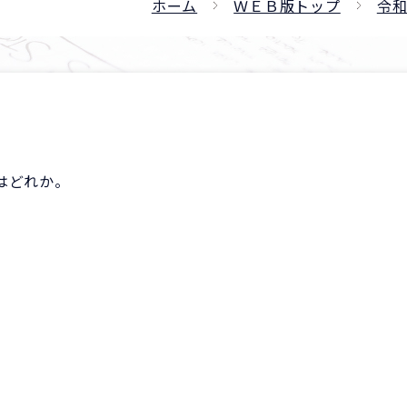
ホーム
ＷＥＢ版トップ
令和
はどれか。