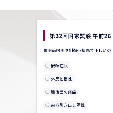
第32回国家試験 午前28
膝関節内側側副靱帯損傷で正しいの
嵌頓症状
外反動揺性
膝後面の疼痛
前方引き出し陽性