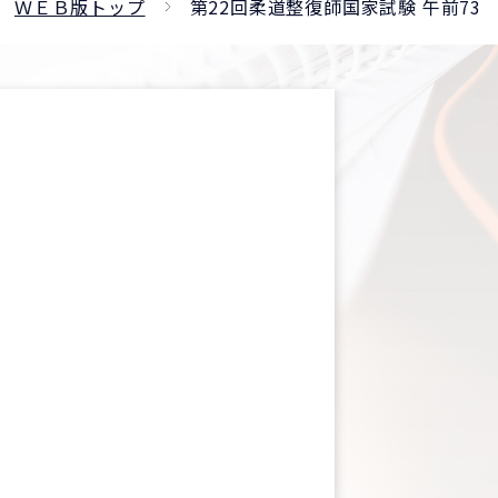
ＷＥＢ版トップ
第22回柔道整復師国家試験 午前73