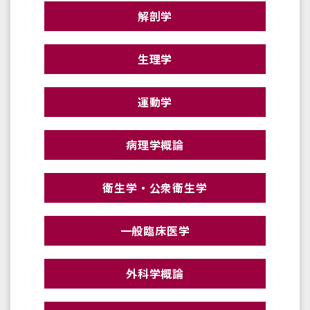
解剖学
生理学
運動学
病理学概論
衛生学・公衆衛生学
一般臨床医学
外科学概論