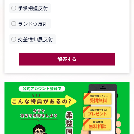
手掌把握反射
ランドウ反射
交差性伸展反射
解答する