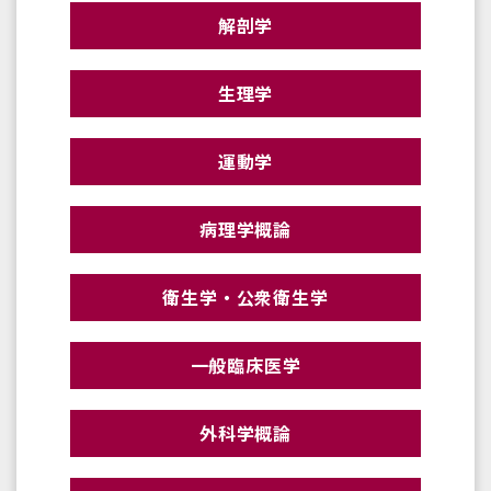
解剖学
生理学
運動学
病理学概論
衛生学・公衆衛生学
一般臨床医学
外科学概論