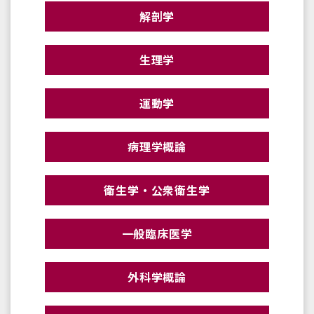
解剖学
生理学
運動学
病理学概論
衛生学・公衆衛生学
一般臨床医学
外科学概論