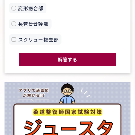
変形癒合部
長管骨骨幹部
スクリュー抜去部
解答する