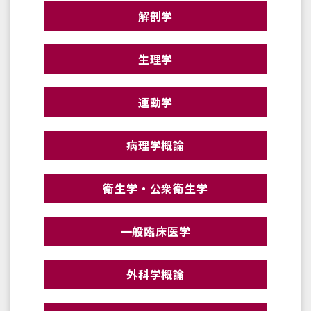
解剖学
生理学
運動学
病理学概論
衛生学・公衆衛生学
一般臨床医学
外科学概論